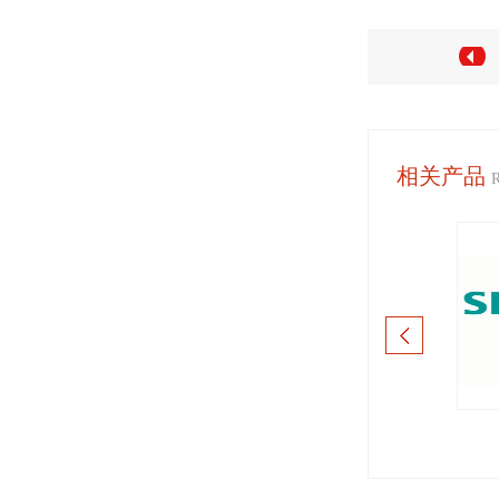
相关产品
0 Gesipa手动铆螺母枪
明纬工控自动化配件