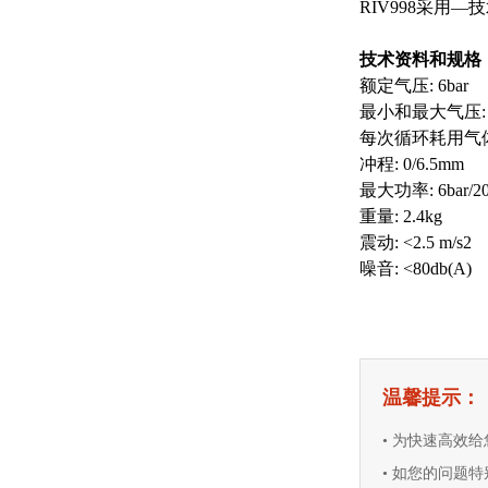
RIV998采用
技术资料和规格
额定气压: 6bar
最小和最大气压: 5/
每次循环耗用气体(6ba
冲程: 0/6.5mm
最大功率: 6bar/20
重量: 2.4kg
震动: <2.5 m/s
2
噪音: <80db(A)
温馨提示：
• 为快速高效
• 如您的问题特别